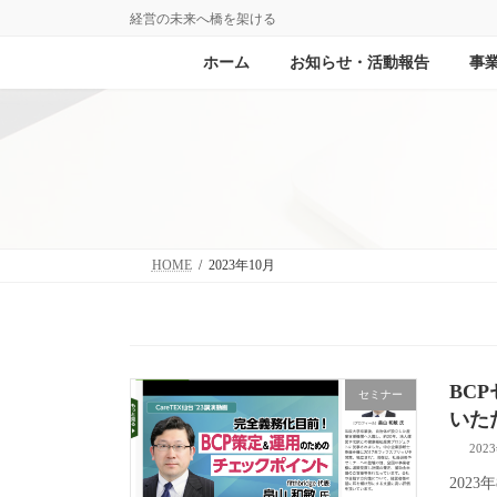
コ
ナ
経営の未来へ橋を架ける
ン
ビ
テ
ゲ
ホーム
お知らせ・活動報告
事
ン
ー
ツ
シ
へ
ョ
ス
ン
キ
に
ッ
移
プ
動
HOME
2023年10月
BC
セミナー
いた
202
202