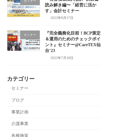
セミナー
読み解き編〜「経営に活か
す」会計セミナー
2023年9月17日
『完全義務化目前！BCP策定
セミナー
＆運用のためのチェックポイ
ント』セミナー@CareTEX仙
台’23
2023年7月18日
カテゴリー
セミナー
ブログ
事業計画
介護事業
各種施策