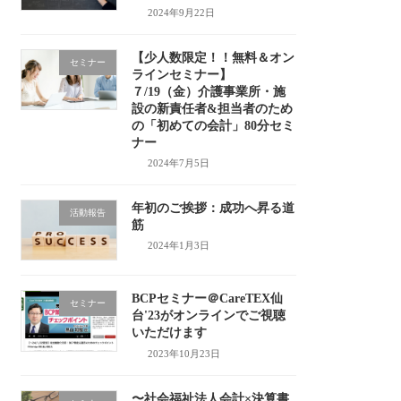
2024年9月22日
【少人数限定！！無料＆オン
セミナー
ラインセミナー】
７/19（金）介護事業所・施
設の新責任者&担当者のため
の「初めての会計」80分セミ
ナー
2024年7月5日
年初のご挨拶：成功へ昇る道
活動報告
筋
2024年1月3日
BCPセミナー＠CareTEX仙
セミナー
台'23がオンラインでご視聴
いただけます
2023年10月23日
〜社会福祉法人会計×決算書