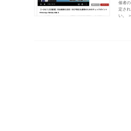
催者の
定され
い。 ＞