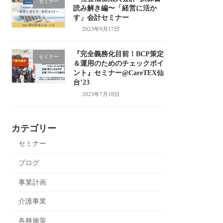
セミナー
読み解き編〜「経営に活か
す」会計セミナー
2023年9月17日
『完全義務化目前！BCP策定
セミナー
＆運用のためのチェックポイ
ント』セミナー@CareTEX仙
台’23
2023年7月18日
カテゴリー
セミナー
ブログ
事業計画
介護事業
各種施策