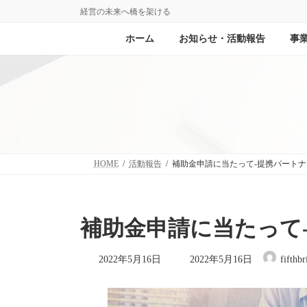
コ
ナ
経営の未来へ橋を架ける
ン
ビ
テ
ゲ
ホーム
お知らせ・活動報告
事
ン
ー
ツ
シ
へ
ョ
ス
ン
キ
に
ッ
移
プ
動
HOME
活動報告
補助金申請に当たって-提携パート
補助金申請に当たって
最
2022年5月16日
2022年5月16日
fifthbr
終
更
新
日