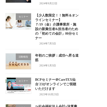
2024年9月22日
【少人数限定！！無料＆オン
セミナー
ラインセミナー】
７/19（金）介護事業所・施
設の新責任者&担当者のため
の「初めての会計」80分セミ
ナー
2024年7月5日
年初のご挨拶：成功へ昇る道
活動報告
筋
2024年1月3日
BCPセミナー＠CareTEX仙
セミナー
台'23がオンラインでご視聴
いただけます
2023年10月23日
〜社会福祉法人会計×決算書